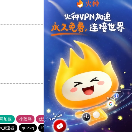
支持
[0]
反对
[0]
支持
[0]
反对
[0]
支持
[0]
反对
[0]
外网加速
小蓝鸟
优途加速器官网
风驰加速器
旋风加速器
vn加速器
quickq
IOS-VPN
油管加速器永久免费版