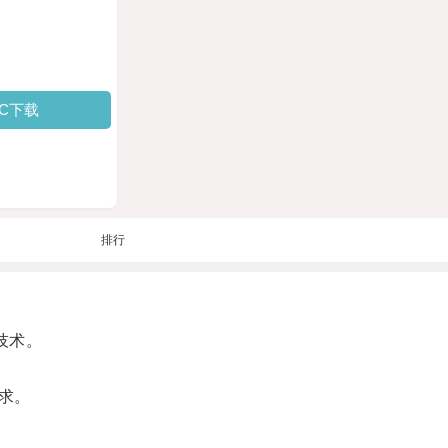
PC下载
排行
技术。
求。