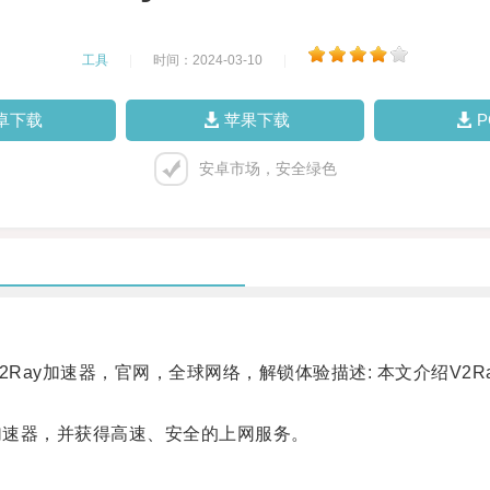
工具
|
时间：2024-03-10
|
卓下载
苹果下载
安卓市场，安全绿色
V2Ray加速器，官网，全球网络，解锁体验描述: 本文介绍V
加速器，并获得高速、安全的上网服务。