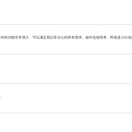
软件的功能非常强大，可以满足我日常办公的所有需求。操作也很简单，即使是小白也
。
。