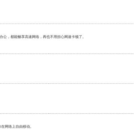
作办公，都能畅享高速网络，再也不用担心网速卡顿了。
。
你在网络上自由移动。