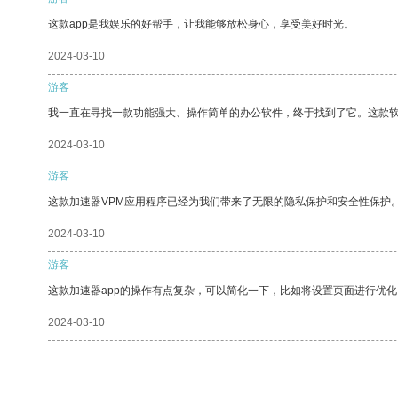
这款app是我娱乐的好帮手，让我能够放松身心，享受美好时光。
2024-03-10
游客
我一直在寻找一款功能强大、操作简单的办公软件，终于找到了它。这款
2024-03-10
游客
这款加速器VPM应用程序已经为我们带来了无限的隐私保护和安全性保护
2024-03-10
游客
这款加速器app的操作有点复杂，可以简化一下，比如将设置页面进行优化
2024-03-10