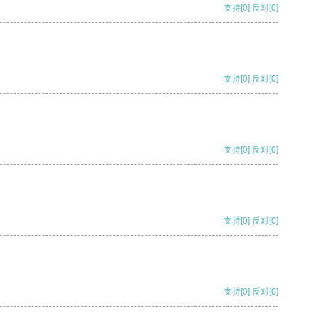
支持
[0]
反对
[0]
支持
[0]
反对
[0]
支持
[0]
反对
[0]
支持
[0]
反对
[0]
支持
[0]
反对
[0]