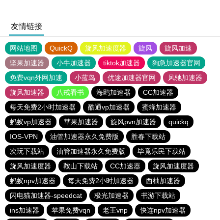
友情链接
网站地图
QuickQ
旋风加速度器
旋风
旋风加速
坚果加速器
小牛加速器
tiktok加速器
狗急加速器官网
免费vqn外网加速
小蓝鸟
优途加速器官网
风驰加速器
旋风加速器
八戒看书
海鸥加速器
CC加速器
每天免费2小时加速器
酷通vp加速器
蜜蜂加速器
蚂蚁vp加速器
苹果加速器
旋风pvn加速器
quickq
IOS-VPN
油管加速器永久免费版
胜春下载站
次玩下载站
油管加速器永久免费版
毕竟乐民下载站
旋风加速度器
鞍山下载站
CC加速器
旋风加速度器
蚂蚁npv加速器
每天免费2小时加速器
西柚加速器
闪电猫加速器-speedcat
极光加速器
书游下载站
ins加速器
苹果免费vqn
老王vnp
快连npv加速器