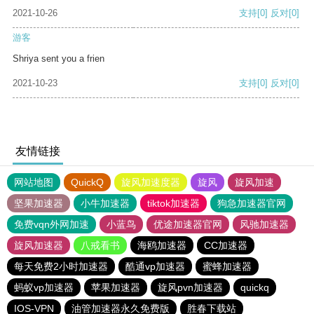
2021-10-26
支持
[0]
反对
[0]
游客
Shriya sent you a frien
2021-10-23
支持
[0]
反对
[0]
友情链接
网站地图
QuickQ
旋风加速度器
旋风
旋风加速
坚果加速器
小牛加速器
tiktok加速器
狗急加速器官网
免费vqn外网加速
小蓝鸟
优途加速器官网
风驰加速器
旋风加速器
八戒看书
海鸥加速器
CC加速器
每天免费2小时加速器
酷通vp加速器
蜜蜂加速器
蚂蚁vp加速器
苹果加速器
旋风pvn加速器
quickq
IOS-VPN
油管加速器永久免费版
胜春下载站