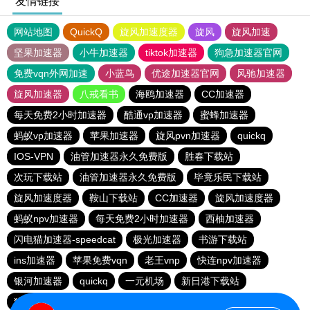
友情链接
网站地图
QuickQ
旋风加速度器
旋风
旋风加速
坚果加速器
小牛加速器
tiktok加速器
狗急加速器官网
免费vqn外网加速
小蓝鸟
优途加速器官网
风驰加速器
旋风加速器
八戒看书
海鸥加速器
CC加速器
每天免费2小时加速器
酷通vp加速器
蜜蜂加速器
蚂蚁vp加速器
苹果加速器
旋风pvn加速器
quickq
IOS-VPN
油管加速器永久免费版
胜春下载站
次玩下载站
油管加速器永久免费版
毕竟乐民下载站
旋风加速度器
鞍山下载站
CC加速器
旋风加速度器
蚂蚁npv加速器
每天免费2小时加速器
西柚加速器
闪电猫加速器-speedcat
极光加速器
书游下载站
ins加速器
苹果免费vqn
老王vnp
快连npv加速器
银河加速器
quickq
一元机场
新日港下载站
猎豹加速器