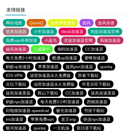
友情链接
网站地图
QuickQ
旋风加速度器
旋风
旋风加速
坚果加速器
小牛加速器
tiktok加速器
狗急加速器官网
免费vqn外网加速
小蓝鸟
优途加速器官网
风驰加速器
旋风加速器
八戒看书
海鸥加速器
CC加速器
每天免费2小时加速器
酷通vp加速器
蜜蜂加速器
蚂蚁vp加速器
苹果加速器
旋风pvn加速器
quickq
IOS-VPN
油管加速器永久免费版
胜春下载站
次玩下载站
油管加速器永久免费版
毕竟乐民下载站
旋风加速度器
鞍山下载站
CC加速器
旋风加速度器
蚂蚁npv加速器
每天免费2小时加速器
西柚加速器
闪电猫加速器-speedcat
极光加速器
书游下载站
ins加速器
苹果免费vqn
老王vnp
快连npv加速器
银河加速器
quickq
一元机场
新日港下载站