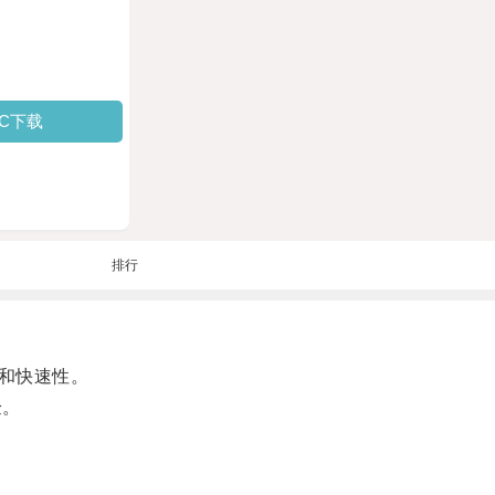
PC下载
排行
和快速性。
验。