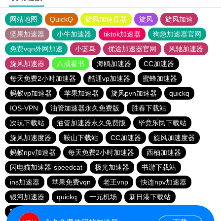
网站地图
QuickQ
旋风加速度器
旋风
旋风加速
坚果加速器
小牛加速器
tiktok加速器
狗急加速器官网
免费vqn外网加速
小蓝鸟
优途加速器官网
风驰加速器
旋风加速器
八戒看书
海鸥加速器
CC加速器
每天免费2小时加速器
酷通vp加速器
蜜蜂加速器
蚂蚁vp加速器
苹果加速器
旋风pvn加速器
quickq
IOS-VPN
油管加速器永久免费版
胜春下载站
次玩下载站
油管加速器永久免费版
毕竟乐民下载站
旋风加速度器
鞍山下载站
CC加速器
旋风加速度器
蚂蚁npv加速器
每天免费2小时加速器
西柚加速器
闪电猫加速器-speedcat
极光加速器
书游下载站
ins加速器
苹果免费vqn
老王vnp
快连npv加速器
银河加速器
quickq
一元机场
新日港下载站
猎豹加速器