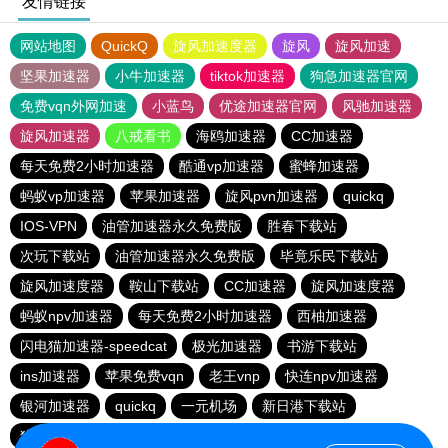
友情链接
网站地图
QuickQ
旋风加速度器
旋风
旋风加速
坚果加速器
小牛加速器
tiktok加速器
狗急加速器官网
免费vqn外网加速
小蓝鸟
优途加速器官网
风驰加速器
旋风加速器
八戒看书
海鸥加速器
CC加速器
每天免费2小时加速器
酷通vp加速器
蜜蜂加速器
蚂蚁vp加速器
苹果加速器
旋风pvn加速器
quickq
IOS-VPN
油管加速器永久免费版
胜春下载站
次玩下载站
油管加速器永久免费版
毕竟乐民下载站
旋风加速度器
鞍山下载站
CC加速器
旋风加速度器
蚂蚁npv加速器
每天免费2小时加速器
西柚加速器
闪电猫加速器-speedcat
极光加速器
书游下载站
ins加速器
苹果免费vqn
老王vnp
快连npv加速器
银河加速器
quickq
一元机场
新日港下载站
猎豹加速器