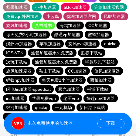
坚果加速器
小牛加速器
tiktok加速器
狗急加速器官网
免费vqn外网加速
小蓝鸟
优途加速器官网
风驰加速器
旋风加速器
八戒看书
海鸥加速器
CC加速器
每天免费2小时加速器
酷通vp加速器
蜜蜂加速器
蚂蚁vp加速器
苹果加速器
旋风pvn加速器
quickq
IOS-VPN
油管加速器永久免费版
胜春下载站
次玩下载站
油管加速器永久免费版
毕竟乐民下载站
旋风加速度器
鞍山下载站
CC加速器
旋风加速度器
蚂蚁npv加速器
每天免费2小时加速器
西柚加速器
闪电猫加速器-speedcat
极光加速器
书游下载站
ins加速器
苹果免费vqn
老王vnp
快连npv加速器
银河加速器
quickq
一元机场
新日港下载站
猎豹加速器
永久免费使用的加速器
下载
首页
安卓
苹果
排行
推荐