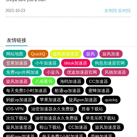
2021-10-23
支持
[0]
反对
[0]
友情链接
网站地图
QuickQ
旋风加速度器
旋风
旋风加速
坚果加速器
小牛加速器
tiktok加速器
狗急加速器官网
免费vqn外网加速
小蓝鸟
优途加速器官网
风驰加速器
旋风加速器
八戒看书
海鸥加速器
CC加速器
每天免费2小时加速器
酷通vp加速器
蜜蜂加速器
蚂蚁vp加速器
苹果加速器
旋风pvn加速器
quickq
IOS-VPN
油管加速器永久免费版
胜春下载站
次玩下载站
油管加速器永久免费版
毕竟乐民下载站
旋风加速度器
鞍山下载站
CC加速器
旋风加速度器
蚂蚁npv加速器
每天免费2小时加速器
西柚加速器